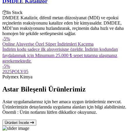
DMDEE Katalizör
In Stock
DMDEE Katalizör, difenil metan diizosiyanat (MDI) ve epoksi
reçinelerin reaksiyonunu katalize eden bir kimyasaldır. DMDEE,
MDI’nın reaksiyonunu hızlandırarak, reçinenin daha hızlı ve daha
homojen bir şekilde sertleşmesini sağlar.
-5
%
Online Alışverişe Özel Süper İndirimleri Kaçırma
İndirim kodu sadece ilk alışverişişne özeldir. İndirim kodundan
faydalanmak için Minumum 25.000 ₺ sepet tutarına ulaşmanız
gerekemektedir.
-5
%
2025POLY05
Polymex Kimya
Astar Bileşenli Ürünlerimiz
Astar uygulamalarınız için her amaca uygun ürünlerimiz mevcut.
Ürünlerimizin detaylarında uygulama alanları için bilgi alabilirsiniz.
Önemli : Ürün notlarını lütfen dikkatlice okuyunuz.
Ürünleri İncele