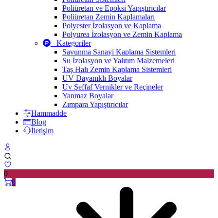
Poliüretan ve Epoksi Yapıştırıcılar
Poliüretan Zemin Kaplamaları
Polyester İzolasyon ve Kaplama
Polyurea İzolasyon ve Zemin Kaplama
– Kategoriler
Savunma Sanayi Kaplama Sistemleri
Su İzolasyon ve Yalıtım Malzemeleri
Taş Halı Zemin Kaplama Sistemleri
UV Dayanıklı Boyalar
Uv Şeffaf Vernikler ve Reçineler
Yanmaz Boyalar
Zımpara Yapıştırıcılar
Hammadde
Blog
İletişim
0
0