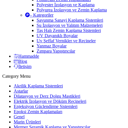
Polyester İzolasyon ve Kaplama
Polyurea İzolasyon ve Zemin Kaplama
– Kategoriler
Savunma Sanayi Kaplama Sistemleri
Su İzolasyon ve Yalıtım Malzemeleri
Taş Halı Zemin Kaplama Sistemleri
UV Dayanıklı Boyalar
Uv Şeffaf Vernikler ve Reçineler
Yanmaz Boyalar
Zımpara Yapıştırıcılar
Hammadde
Blog
İletişim
Category Menu
Akrilik Kaplama Sistemleri
Astarlar
Dilatasyon ve Derz Dolgu Mastikleri
Elektrik İzolasyon ve Döküm Reçineleri
Enjeksiyon Güçlendirme Sistemleri
Epoksi Zemin Kaplamaları
Genel
Marin Ürünleri
Mermer Seramik Kaplama ve Yapıştırıcılar