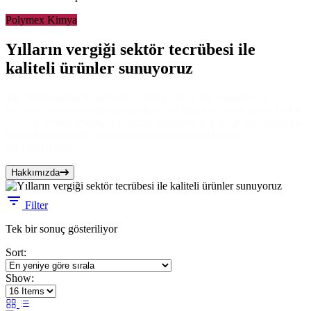
Polymex Kimya
Yılların vergiği sektör tecrübesi ile
kaliteli ürünler sunuyoruz
Yapı kimyasalları konusunda sektörde 20. yılını tamamlayan
Polymex Kimya üretimini yaptığı en alt üründen en üst ürüne kadar
AR-GE prosüdürlerini tam olarak uygularken doğa dostu çalışmalar
ile sürdürülebilirlik ve geri dönüşüm konusunda hassas
davranmaktadır.
Hakkımızda
Filter
Tek bir sonuç gösteriliyor
Sort:
Show: