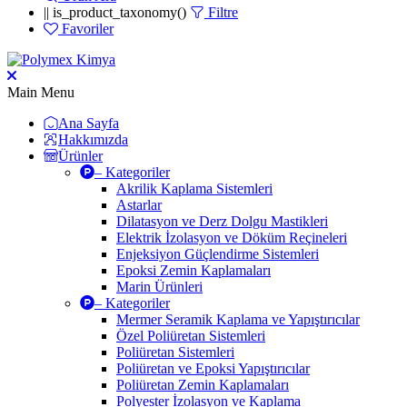
|| is_product_taxonomy()
Filtre
Favoriler
Main Menu
Ana Sayfa
Hakkımızda
Ürünler
– Kategoriler
Akrilik Kaplama Sistemleri
Astarlar
Dilatasyon ve Derz Dolgu Mastikleri
Elektrik İzolasyon ve Döküm Reçineleri
Enjeksiyon Güçlendirme Sistemleri
Epoksi Zemin Kaplamaları
Marin Ürünleri
– Kategoriler
Mermer Seramik Kaplama ve Yapıştırıcılar
Özel Poliüretan Sistemleri
Poliüretan Sistemleri
Poliüretan ve Epoksi Yapıştırıcılar
Poliüretan Zemin Kaplamaları
Polyester İzolasyon ve Kaplama