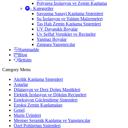
Polyurea İzolasyon ve Zemin Kaplama
– Kategoriler
Savunma Sanayi Kaplama Sistemleri
Su İzolasyon ve Yalıtım Malzemeleri
Taş Halı Zemin Kaplama Sistemleri
UV Dayanıklı Boyalar
Uv Şeffaf Vernikler ve Reçineler
Yanmaz Boyalar
Zımpara Yapıştırıcılar
Hammadde
Blog
İletişim
Category Menu
Akrilik Kaplama Sistemleri
Astarlar
Dilatasyon ve Derz Dolgu Mastikleri
Elektrik İzolasyon ve Döküm Reçineleri
Enjeksiyon Güçlendirme Sistemleri
Epoksi Zemin Kaplamaları
Genel
Marin Ürünleri
Mermer Seramik Kaplama ve Yapıştırıcılar
Özel Poliüretan Sistemleri