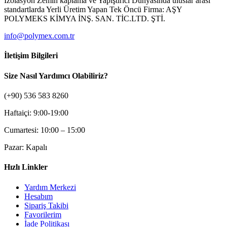
İzolasyon Zemin kaplama ve Yapıştırıcı Dünyasında uluslar arası
standartlarda Yerli Üretim Yapan Tek Öncü Firma: AŞY
POLYMEKS KİMYA İNŞ. SAN. TİC.LTD. ŞTİ.
info@polymex.com.tr
İletişim Bilgileri
Size Nasıl Yardımcı Olabiliriz?
(+90) 536 583 8260
Haftaiçi: 9:00-19:00
Cumartesi: 10:00 – 15:00
Pazar: Kapalı
Hızlı Linkler
Yardım Merkezi
Hesabım
Sipariş Takibi
Favorilerim
İade Politikası