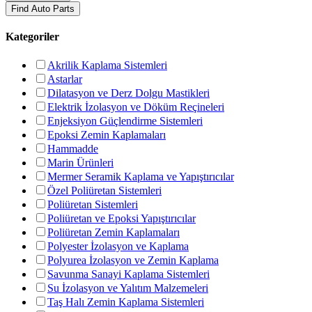
Find Auto Parts
Kategoriler
Akrilik Kaplama Sistemleri
Astarlar
Dilatasyon ve Derz Dolgu Mastikleri
Elektrik İzolasyon ve Döküm Reçineleri
Enjeksiyon Güçlendirme Sistemleri
Epoksi Zemin Kaplamaları
Hammadde
Marin Ürünleri
Mermer Seramik Kaplama ve Yapıştırıcılar
Özel Poliüretan Sistemleri
Poliüretan Sistemleri
Poliüretan ve Epoksi Yapıştırıcılar
Poliüretan Zemin Kaplamaları
Polyester İzolasyon ve Kaplama
Polyurea İzolasyon ve Zemin Kaplama
Savunma Sanayi Kaplama Sistemleri
Su İzolasyon ve Yalıtım Malzemeleri
Taş Halı Zemin Kaplama Sistemleri