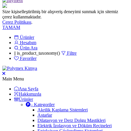
Size kişiselleştirilmiş bir alışveriş deneyimi sunmak için sitemiz
çerez kullanmaktadır.
Çerez Politikası
.
TAMAM
Ürünler
Hesabım
Ürün Ara
|| is_product_taxonomy()
Filtre
Favoriler
Main Menu
Ana Sayfa
Hakkımızda
Ürünler
– Kategoriler
Akrilik Kaplama Sistemleri
Astarlar
Dilatasyon ve Derz Dolgu Mastikleri
Elektrik İzolasyon ve Döküm Reçineleri
Enjeksiyon Güçlendirme Sistemleri