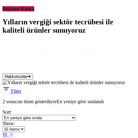
Polymex Kimya
Yılların vergiği sektör tecrübesi ile
kaliteli ürünler sunuyoruz
Yapı kimyasalları konusunda sektörde 20. yılını tamamlayan
Polymex Kimya üretimini yaptığı en alt üründen en üst ürüne kadar
AR-GE prosüdürlerini tam olarak uygularken doğa dostu çalışmalar
ile sürdürülebilirlik ve geri dönüşüm konusunda hassas
davranmaktadır.
Hakkımızda
Filter
2 sonucun tümü gösteriliyor
En yeniye göre sıralandı
Sort:
Show: