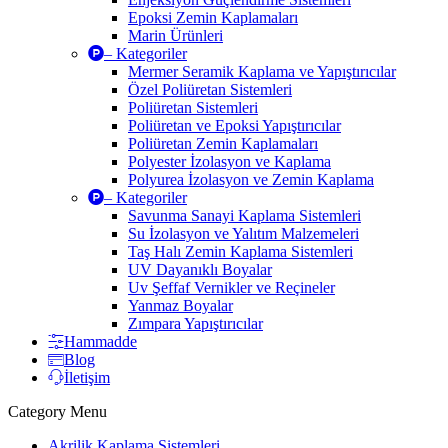
Epoksi Zemin Kaplamaları
Marin Ürünleri
– Kategoriler
Mermer Seramik Kaplama ve Yapıştırıcılar
Özel Poliüretan Sistemleri
Poliüretan Sistemleri
Poliüretan ve Epoksi Yapıştırıcılar
Poliüretan Zemin Kaplamaları
Polyester İzolasyon ve Kaplama
Polyurea İzolasyon ve Zemin Kaplama
– Kategoriler
Savunma Sanayi Kaplama Sistemleri
Su İzolasyon ve Yalıtım Malzemeleri
Taş Halı Zemin Kaplama Sistemleri
UV Dayanıklı Boyalar
Uv Şeffaf Vernikler ve Reçineler
Yanmaz Boyalar
Zımpara Yapıştırıcılar
Hammadde
Blog
İletişim
Category Menu
Akrilik Kaplama Sistemleri