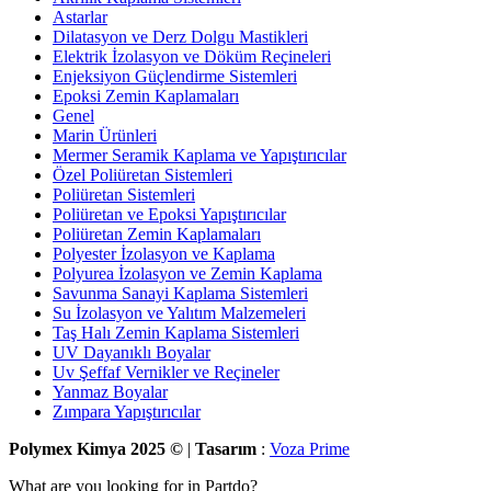
Astarlar
Dilatasyon ve Derz Dolgu Mastikleri
Elektrik İzolasyon ve Döküm Reçineleri
Enjeksiyon Güçlendirme Sistemleri
Epoksi Zemin Kaplamaları
Genel
Marin Ürünleri
Mermer Seramik Kaplama ve Yapıştırıcılar
Özel Poliüretan Sistemleri
Poliüretan Sistemleri
Poliüretan ve Epoksi Yapıştırıcılar
Poliüretan Zemin Kaplamaları
Polyester İzolasyon ve Kaplama
Polyurea İzolasyon ve Zemin Kaplama
Savunma Sanayi Kaplama Sistemleri
Su İzolasyon ve Yalıtım Malzemeleri
Taş Halı Zemin Kaplama Sistemleri
UV Dayanıklı Boyalar
Uv Şeffaf Vernikler ve Reçineler
Yanmaz Boyalar
Zımpara Yapıştırıcılar
Polymex Kimya 2025 ©
|
Tasarım
:
Voza Prime
What are you looking for in Partdo?