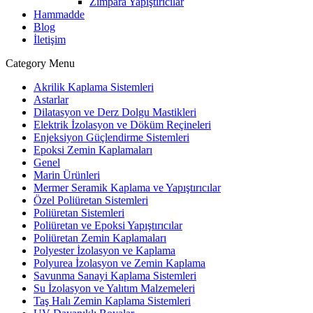
Zımpara Yapıştırıcılar
Hammadde
Blog
İletişim
Category Menu
Akrilik Kaplama Sistemleri
Astarlar
Dilatasyon ve Derz Dolgu Mastikleri
Elektrik İzolasyon ve Döküm Reçineleri
Enjeksiyon Güçlendirme Sistemleri
Epoksi Zemin Kaplamaları
Genel
Marin Ürünleri
Mermer Seramik Kaplama ve Yapıştırıcılar
Özel Poliüretan Sistemleri
Poliüretan Sistemleri
Poliüretan ve Epoksi Yapıştırıcılar
Poliüretan Zemin Kaplamaları
Polyester İzolasyon ve Kaplama
Polyurea İzolasyon ve Zemin Kaplama
Savunma Sanayi Kaplama Sistemleri
Su İzolasyon ve Yalıtım Malzemeleri
Taş Halı Zemin Kaplama Sistemleri