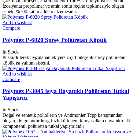
Çok hızlı kürleşen, 2 komponentli 100% saf polyurea sistemdir.
İzosiyanat prepolimer ve amin sonlu reçine tepkimesiyle oluşan
esnek, %100 katı madde malzemesidir.
Add to wishlist
Compare
Polymex P-6020 Sprey Poliüretan Köpük
In Stock
Püskürtülerek uygulanan ek yersiz çift bileşenli sprey poliüretan
köpük ısı yalıtım sistemi.
Add to wishlist
Compare
Polymex P-3045 Isıya Dayanıklı Poliüretan Tutkal
Yapıştırıcı
In Stock
Doğal ve sentetik poliollerin ve Antimonler Tcpp karışımından
oluşan, dolgulandırılmış, hızlı kürlenen, kimyasallara dayanıklı iki
komponentli poliüretan tutkal yapıştırıcıdır