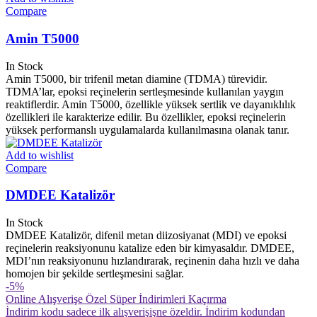
Compare
Amin T5000
In Stock
Amin T5000, bir trifenil metan diamine (TDMA) türevidir.
TDMA’lar, epoksi reçinelerin sertleşmesinde kullanılan yaygın
reaktiflerdir. Amin T5000, özellikle yüksek sertlik ve dayanıklılık
özellikleri ile karakterize edilir. Bu özellikler, epoksi reçinelerin
yüksek performanslı uygulamalarda kullanılmasına olanak tanır.
Add to wishlist
Compare
DMDEE Katalizör
In Stock
DMDEE Katalizör, difenil metan diizosiyanat (MDI) ve epoksi
reçinelerin reaksiyonunu katalize eden bir kimyasaldır. DMDEE,
MDI’nın reaksiyonunu hızlandırarak, reçinenin daha hızlı ve daha
homojen bir şekilde sertleşmesini sağlar.
-5
%
Online Alışverişe Özel Süper İndirimleri Kaçırma
İndirim kodu sadece ilk alışverişişne özeldir. İndirim kodundan