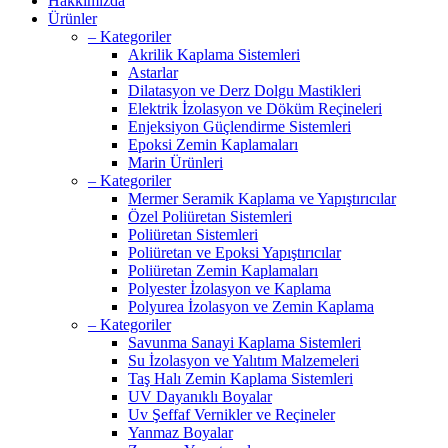
Hakkımızda
Ürünler
– Kategoriler
Akrilik Kaplama Sistemleri
Astarlar
Dilatasyon ve Derz Dolgu Mastikleri
Elektrik İzolasyon ve Döküm Reçineleri
Enjeksiyon Güçlendirme Sistemleri
Epoksi Zemin Kaplamaları
Marin Ürünleri
– Kategoriler
Mermer Seramik Kaplama ve Yapıştırıcılar
Özel Poliüretan Sistemleri
Poliüretan Sistemleri
Poliüretan ve Epoksi Yapıştırıcılar
Poliüretan Zemin Kaplamaları
Polyester İzolasyon ve Kaplama
Polyurea İzolasyon ve Zemin Kaplama
– Kategoriler
Savunma Sanayi Kaplama Sistemleri
Su İzolasyon ve Yalıtım Malzemeleri
Taş Halı Zemin Kaplama Sistemleri
UV Dayanıklı Boyalar
Uv Şeffaf Vernikler ve Reçineler
Yanmaz Boyalar