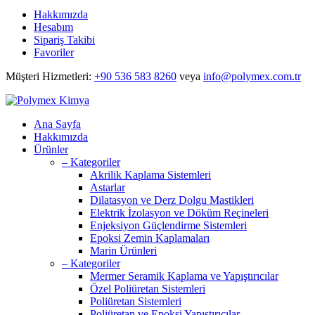
Hakkımızda
Hesabım
Sipariş Takibi
Favoriler
Müşteri Hizmetleri
:
+90 536 583 8260
veya
info@polymex.com.tr
Ana Sayfa
Hakkımızda
Ürünler
– Kategoriler
Akrilik Kaplama Sistemleri
Astarlar
Dilatasyon ve Derz Dolgu Mastikleri
Elektrik İzolasyon ve Döküm Reçineleri
Enjeksiyon Güçlendirme Sistemleri
Epoksi Zemin Kaplamaları
Marin Ürünleri
– Kategoriler
Mermer Seramik Kaplama ve Yapıştırıcılar
Özel Poliüretan Sistemleri
Poliüretan Sistemleri
Poliüretan ve Epoksi Yapıştırıcılar