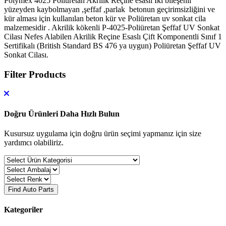
Polymex 4025 Poliüretan Akrilik Reçine esaslı İki bileşenli
yüzeyden kaybolmayan ,şeffaf ,parlak betonun geçirimsizliğini ve
kür alması için kullanılan beton kür ve Poliüretan uv sonkat cila
malzemesidir . Akrilik kökenli P-4025-Poliüretan Şeffaf UV Sonkat
Cilası Nefes Alabilen Akrilik Reçine Esaslı Çift Komponentli Sınıf 1
Sertifikalı (British Standard BS 476 ya uygun) Poliüretan Şeffaf UV
Sonkat Cilası.
Filter Products
Doğru Ürünleri Daha Hızlı Bulun
Kusursuz uygulama için doğru ürün seçimi yapmanız için size
yardımcı olabiliriz.
Find Auto Parts
Kategoriler