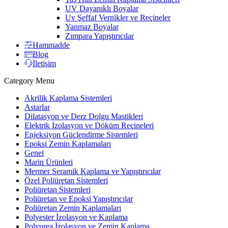
UV Dayanıklı Boyalar
Uv Şeffaf Vernikler ve Reçineler
Yanmaz Boyalar
Zımpara Yapıştırıcılar
Hammadde
Blog
İletişim
Category Menu
Akrilik Kaplama Sistemleri
Astarlar
Dilatasyon ve Derz Dolgu Mastikleri
Elektrik İzolasyon ve Döküm Reçineleri
Enjeksiyon Güçlendirme Sistemleri
Epoksi Zemin Kaplamaları
Genel
Marin Ürünleri
Mermer Seramik Kaplama ve Yapıştırıcılar
Özel Poliüretan Sistemleri
Poliüretan Sistemleri
Poliüretan ve Epoksi Yapıştırıcılar
Poliüretan Zemin Kaplamaları
Polyester İzolasyon ve Kaplama
Polyurea İzolasyon ve Zemin Kaplama