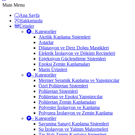
Main Menu
Ana Sayfa
Hakkımızda
Ürünler
– Kategoriler
Akrilik Kaplama Sistemleri
Astarlar
Dilatasyon ve Derz Dolgu Mastikleri
Elektrik İzolasyon ve Döküm Reçineleri
Enjeksiyon Güçlendirme Sistemleri
Epoksi Zemin Kaplamaları
Marin Ürünleri
– Kategoriler
Mermer Seramik Kaplama ve Yapıştırıcılar
Özel Poliüretan Sistemleri
Poliüretan Sistemleri
Poliüretan ve Epoksi Yapıştırıcılar
Poliüretan Zemin Kaplamaları
Polyester İzolasyon ve Kaplama
Polyurea İzolasyon ve Zemin Kaplama
– Kategoriler
Savunma Sanayi Kaplama Sistemleri
Su İzolasyon ve Yalıtım Malzemeleri
Taş Halı Zemin Kaplama Sistemleri