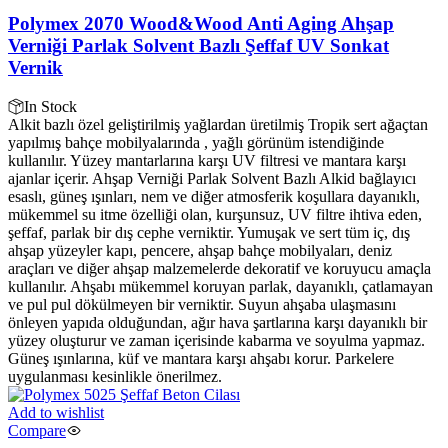
Polymex 2070 Wood&Wood Anti Aging Ahşap
Verniği Parlak Solvent Bazlı Şeffaf UV Sonkat
Vernik
In Stock
Alkit bazlı özel geliştirilmiş yağlardan üretilmiş Tropik sert ağaçtan
yapılmış bahçe mobilyalarında , yağlı görünüm istendiğinde
kullanılır. Yüzey mantarlarına karşı UV filtresi ve mantara karşı
ajanlar içerir. Ahşap Verniği Parlak Solvent Bazlı Alkid bağlayıcı
esaslı, güneş ışınları, nem ve diğer atmosferik koşullara dayanıklı,
mükemmel su itme özelliği olan, kurşunsuz, UV filtre ihtiva eden,
şeffaf, parlak bir dış cephe verniktir. Yumuşak ve sert tüm iç, dış
ahşap yüzeyler kapı, pencere, ahşap bahçe mobilyaları, deniz
araçları ve diğer ahşap malzemelerde dekoratif ve koruyucu amaçla
kullanılır. Ahşabı mükemmel koruyan parlak, dayanıklı, çatlamayan
ve pul pul dökülmeyen bir verniktir. Suyun ahşaba ulaşmasını
önleyen yapıda olduğundan, ağır hava şartlarına karşı dayanıklı bir
yüzey oluşturur ve zaman içerisinde kabarma ve soyulma yapmaz.
Güneş ışınlarına, küf ve mantara karşı ahşabı korur. Parkelere
uygulanması kesinlikle önerilmez.
Add to wishlist
Compare