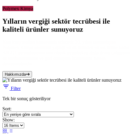
Polymex Kimya
Yılların vergiği sektör tecrübesi ile
kaliteli ürünler sunuyoruz
Yapı kimyasalları konusunda sektörde 20. yılını tamamlayan
Polymex Kimya üretimini yaptığı en alt üründen en üst ürüne kadar
AR-GE prosüdürlerini tam olarak uygularken doğa dostu çalışmalar
ile sürdürülebilirlik ve geri dönüşüm konusunda hassas
davranmaktadır.
Hakkımızda
Filter
Tek bir sonuç gösteriliyor
Sort:
Show: