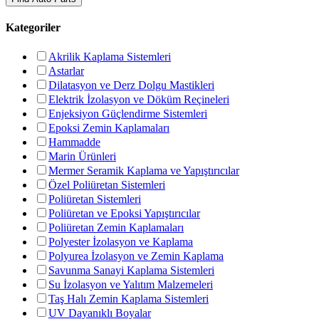
Kategoriler
Akrilik Kaplama Sistemleri
Astarlar
Dilatasyon ve Derz Dolgu Mastikleri
Elektrik İzolasyon ve Döküm Reçineleri
Enjeksiyon Güçlendirme Sistemleri
Epoksi Zemin Kaplamaları
Hammadde
Marin Ürünleri
Mermer Seramik Kaplama ve Yapıştırıcılar
Özel Poliüretan Sistemleri
Poliüretan Sistemleri
Poliüretan ve Epoksi Yapıştırıcılar
Poliüretan Zemin Kaplamaları
Polyester İzolasyon ve Kaplama
Polyurea İzolasyon ve Zemin Kaplama
Savunma Sanayi Kaplama Sistemleri
Su İzolasyon ve Yalıtım Malzemeleri
Taş Halı Zemin Kaplama Sistemleri
UV Dayanıklı Boyalar