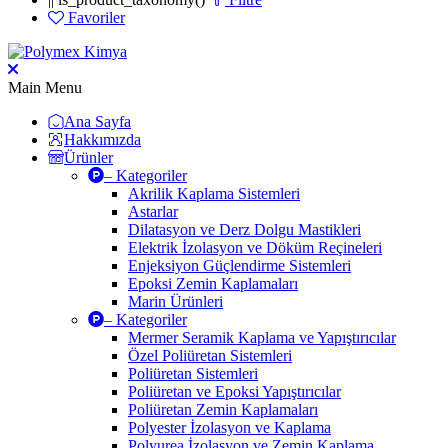
Favoriler
Main Menu
Ana Sayfa
Hakkımızda
Ürünler
– Kategoriler
Akrilik Kaplama Sistemleri
Astarlar
Dilatasyon ve Derz Dolgu Mastikleri
Elektrik İzolasyon ve Döküm Reçineleri
Enjeksiyon Güçlendirme Sistemleri
Epoksi Zemin Kaplamaları
Marin Ürünleri
– Kategoriler
Mermer Seramik Kaplama ve Yapıştırıcılar
Özel Poliüretan Sistemleri
Poliüretan Sistemleri
Poliüretan ve Epoksi Yapıştırıcılar
Poliüretan Zemin Kaplamaları
Polyester İzolasyon ve Kaplama
Polyurea İzolasyon ve Zemin Kaplama