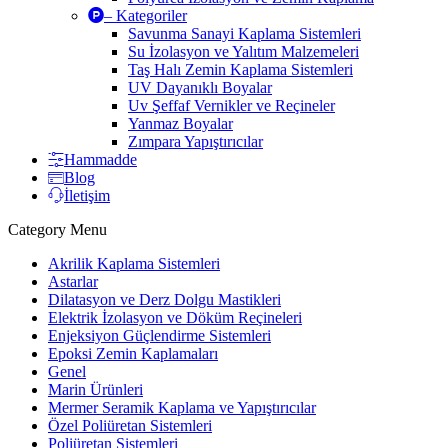
– Kategoriler
Savunma Sanayi Kaplama Sistemleri
Su İzolasyon ve Yalıtım Malzemeleri
Taş Halı Zemin Kaplama Sistemleri
UV Dayanıklı Boyalar
Uv Şeffaf Vernikler ve Reçineler
Yanmaz Boyalar
Zımpara Yapıştırıcılar
Hammadde
Blog
İletişim
Category Menu
Akrilik Kaplama Sistemleri
Astarlar
Dilatasyon ve Derz Dolgu Mastikleri
Elektrik İzolasyon ve Döküm Reçineleri
Enjeksiyon Güçlendirme Sistemleri
Epoksi Zemin Kaplamaları
Genel
Marin Ürünleri
Mermer Seramik Kaplama ve Yapıştırıcılar
Özel Poliüretan Sistemleri
Poliüretan Sistemleri