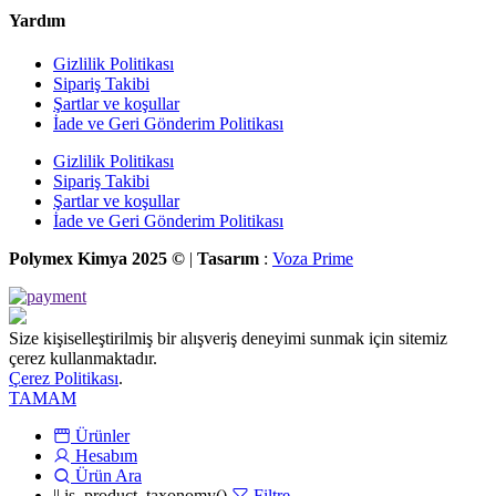
Yardım
Gizlilik Politikası
Sipariş Takibi
Şartlar ve koşullar
İade ve Geri Gönderim Politikası
Gizlilik Politikası
Sipariş Takibi
Şartlar ve koşullar
İade ve Geri Gönderim Politikası
Polymex Kimya 2025 ©
|
Tasarım
:
Voza Prime
Size kişiselleştirilmiş bir alışveriş deneyimi sunmak için sitemiz
çerez kullanmaktadır.
Çerez Politikası
.
TAMAM
Ürünler
Hesabım
Ürün Ara
|| is_product_taxonomy()
Filtre