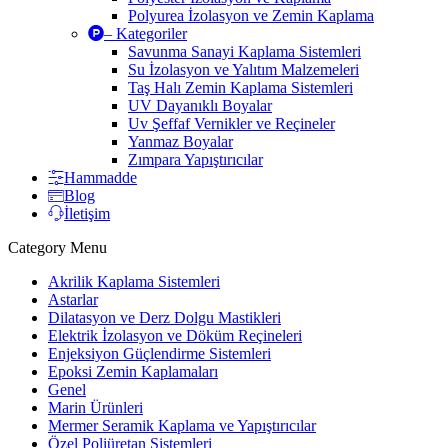
Polyurea İzolasyon ve Zemin Kaplama
– Kategoriler
Savunma Sanayi Kaplama Sistemleri
Su İzolasyon ve Yalıtım Malzemeleri
Taş Halı Zemin Kaplama Sistemleri
UV Dayanıklı Boyalar
Uv Şeffaf Vernikler ve Reçineler
Yanmaz Boyalar
Zımpara Yapıştırıcılar
Hammadde
Blog
İletişim
Category Menu
Akrilik Kaplama Sistemleri
Astarlar
Dilatasyon ve Derz Dolgu Mastikleri
Elektrik İzolasyon ve Döküm Reçineleri
Enjeksiyon Güçlendirme Sistemleri
Epoksi Zemin Kaplamaları
Genel
Marin Ürünleri
Mermer Seramik Kaplama ve Yapıştırıcılar
Özel Poliüretan Sistemleri