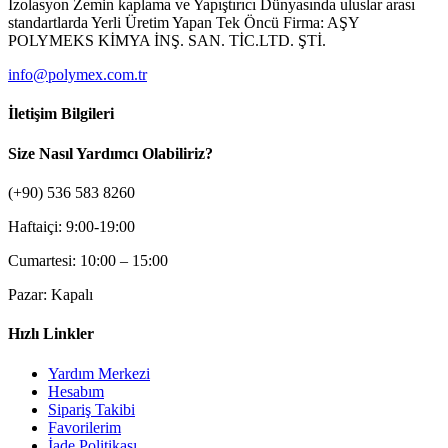
İzolasyon Zemin kaplama ve Yapıştırıcı Dünyasında uluslar arası
standartlarda Yerli Üretim Yapan Tek Öncü Firma: AŞY
POLYMEKS KİMYA İNŞ. SAN. TİC.LTD. ŞTİ.
info@polymex.com.tr
İletişim Bilgileri
Size Nasıl Yardımcı Olabiliriz?
(+90) 536 583 8260
Haftaiçi: 9:00-19:00
Cumartesi: 10:00 – 15:00
Pazar: Kapalı
Hızlı Linkler
Yardım Merkezi
Hesabım
Sipariş Takibi
Favorilerim
İade Politikası