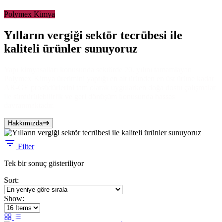
Polymex Kimya
Yılların vergiği sektör tecrübesi ile
kaliteli ürünler sunuyoruz
Yapı kimyasalları konusunda sektörde 20. yılını tamamlayan
Polymex Kimya üretimini yaptığı en alt üründen en üst ürüne kadar
AR-GE prosüdürlerini tam olarak uygularken doğa dostu çalışmalar
ile sürdürülebilirlik ve geri dönüşüm konusunda hassas
davranmaktadır.
Hakkımızda
Filter
Tek bir sonuç gösteriliyor
Sort:
Show: