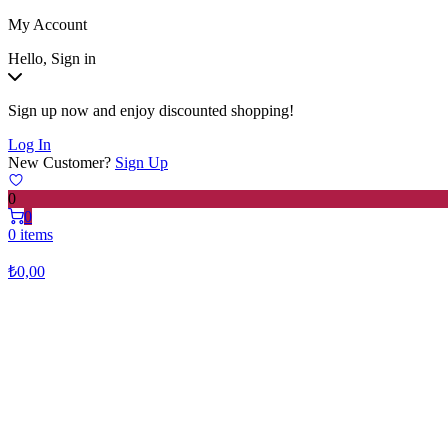
My Account
Hello, Sign in
Sign up now and enjoy discounted shopping!
Log In
New Customer?
Sign Up
0
0
0 items
₺
0,00