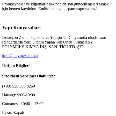
Promosyonlar ve kuponlar hakkında en son güncellemeleri almak
için hemen kaydolun. Endişelenmeyin, spam yapmıyoruz!
Yapı Kimyasalları
İzolasyon Zemin kaplama ve Yapıştırıcı Dünyasında uluslar arası
standartlarda Yerli Üretim Yapan Tek Öncü Firma: AŞY
POLYMEKS KİMYA İNŞ. SAN. TİC.LTD. ŞTİ.
info@polymex.com.tr
İletişim Bilgileri
Size Nasıl Yardımcı Olabiliriz?
(+90) 536 583 8260
Haftaiçi: 9:00-19:00
Cumartesi: 10:00 – 15:00
Pazar: Kapalı