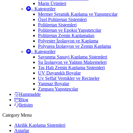
Marin Ürünleri
– Kategoriler
Mermer Seramik Kaplama ve Yapıştırıcılar
Özel Poliüretan Sistemleri
Poliüretan Sistemleri
Poliüretan ve Epoksi Yapıştırıcılar
Poliüretan Zemin Kaplamaları
Polyester İzolasyon ve Kaplama
Polyurea İzolasyon ve Zemin Kaplama
– Kategoriler
Savunma Sanayi Kaplama Sistemleri
Su İzolasyon ve Yalıtım Malzemeleri
Taş Halı Zemin Kaplama Sistemleri
UV Dayanıklı Boyalar
Uv Şeffaf Vernikler ve Reçineler
Yanmaz Boyalar
Zımpara Yapıştırıcılar
Hammadde
Blog
İletişim
Category Menu
Akrilik Kaplama Sistemleri
Astarlar