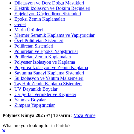
Dilatasyon ve Derz Dolgu Mastikleri
Elektrik İzolasyon ve Döküm Reçineleri
Enjeksiyon Güçlendirme Sistemleri
Epoksi Zemin Kaplamaları
Genel
Marin Ürünleri
Mermer Seramik Kaplama ve Yapıştırıcılar
Özel Poliüretan Sistemleri
Poliüretan Sistemleri
Poliüretan ve Epoksi Yapıştırıcılar
Poliüretan Zemin Kaplamaları
Polyester İzolasyon ve Kaplama
Polyurea İzolasyon ve Zemin Kaplama
Savunma Sanayi Kaplama Sistemleri
Su İzolasyon ve Yalıtım Malzemeleri
Taş Halı Zemin Kaplama Sistemleri
UV Dayanıklı Boyalar
Uv Şeffaf Vernikler ve Reçineler
Yanmaz Boyalar
Zımpara Yapıştırıcılar
Polymex Kimya 2025 ©
|
Tasarım
:
Voza Prime
What are you looking for in Partdo?