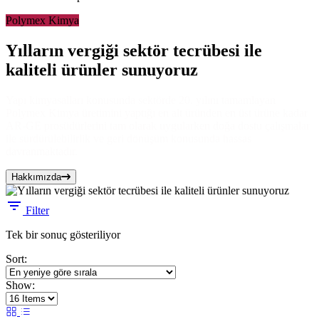
Polymex Kimya
Yılların vergiği sektör tecrübesi ile
kaliteli ürünler sunuyoruz
Yapı kimyasalları konusunda sektörde 20. yılını tamamlayan
Polymex Kimya üretimini yaptığı en alt üründen en üst ürüne kadar
AR-GE prosüdürlerini tam olarak uygularken doğa dostu çalışmalar
ile sürdürülebilirlik ve geri dönüşüm konusunda hassas
davranmaktadır.
Hakkımızda
Filter
Tek bir sonuç gösteriliyor
Sort:
Show: