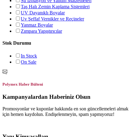
Su İzolasyon ve Yalıtım Malzemeleri
Taş Halı Zemin Kaplama Sistemleri
UV Dayanıklı Boyalar
Uv Şeffaf Vernikler ve Reçineler
Yanmaz Boyalar
Zımpara Yapıştırıcılar
Stok Durumu
In Stock
On Sale
Polymex Haber Bülteni
Kampanyalardan Haberiniz Olsun
Promosyonlar ve kuponlar hakkında en son güncellemeleri almak
için hemen kaydolun. Endişelenmeyin, spam yapmıyoruz!
Yapı Kimyasalları