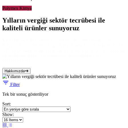
Polymex Kimya
Yılların vergiği sektör tecrübesi ile
kaliteli ürünler sunuyoruz
Yapı kimyasalları konusunda sektörde 20. yılını tamamlayan
Polymex Kimya üretimini yaptığı en alt üründen en üst ürüne kadar
AR-GE prosüdürlerini tam olarak uygularken doğa dostu çalışmalar
ile sürdürülebilirlik ve geri dönüşüm konusunda hassas
davranmaktadır.
Hakkımızda
Filter
Tek bir sonuç gösteriliyor
Sort:
Show: