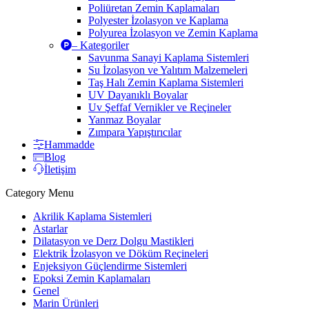
Poliüretan Zemin Kaplamaları
Polyester İzolasyon ve Kaplama
Polyurea İzolasyon ve Zemin Kaplama
– Kategoriler
Savunma Sanayi Kaplama Sistemleri
Su İzolasyon ve Yalıtım Malzemeleri
Taş Halı Zemin Kaplama Sistemleri
UV Dayanıklı Boyalar
Uv Şeffaf Vernikler ve Reçineler
Yanmaz Boyalar
Zımpara Yapıştırıcılar
Hammadde
Blog
İletişim
Category Menu
Akrilik Kaplama Sistemleri
Astarlar
Dilatasyon ve Derz Dolgu Mastikleri
Elektrik İzolasyon ve Döküm Reçineleri
Enjeksiyon Güçlendirme Sistemleri
Epoksi Zemin Kaplamaları
Genel
Marin Ürünleri