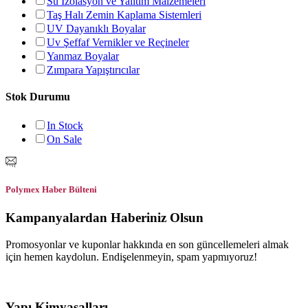
Su İzolasyon ve Yalıtım Malzemeleri
Taş Halı Zemin Kaplama Sistemleri
UV Dayanıklı Boyalar
Uv Şeffaf Vernikler ve Reçineler
Yanmaz Boyalar
Zımpara Yapıştırıcılar
Stok Durumu
In Stock
On Sale
Polymex Haber Bülteni
Kampanyalardan Haberiniz Olsun
Promosyonlar ve kuponlar hakkında en son güncellemeleri almak
için hemen kaydolun. Endişelenmeyin, spam yapmıyoruz!
Yapı Kimyasalları