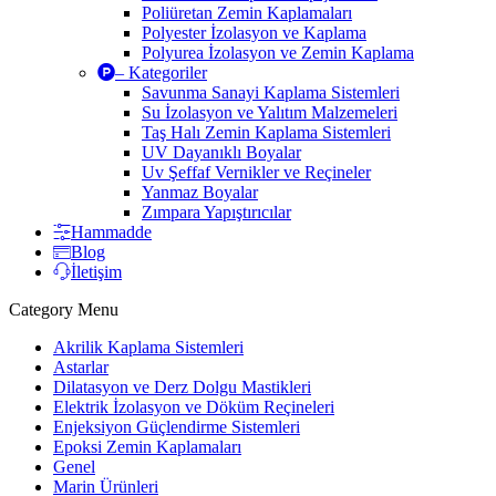
Poliüretan Zemin Kaplamaları
Polyester İzolasyon ve Kaplama
Polyurea İzolasyon ve Zemin Kaplama
– Kategoriler
Savunma Sanayi Kaplama Sistemleri
Su İzolasyon ve Yalıtım Malzemeleri
Taş Halı Zemin Kaplama Sistemleri
UV Dayanıklı Boyalar
Uv Şeffaf Vernikler ve Reçineler
Yanmaz Boyalar
Zımpara Yapıştırıcılar
Hammadde
Blog
İletişim
Category Menu
Akrilik Kaplama Sistemleri
Astarlar
Dilatasyon ve Derz Dolgu Mastikleri
Elektrik İzolasyon ve Döküm Reçineleri
Enjeksiyon Güçlendirme Sistemleri
Epoksi Zemin Kaplamaları
Genel
Marin Ürünleri