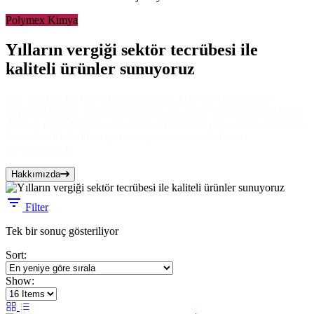
Polymex Kimya
Yılların vergiği sektör tecrübesi ile
kaliteli ürünler sunuyoruz
Yapı kimyasalları konusunda sektörde 20. yılını tamamlayan
Polymex Kimya üretimini yaptığı en alt üründen en üst ürüne kadar
AR-GE prosüdürlerini tam olarak uygularken doğa dostu çalışmalar
ile sürdürülebilirlik ve geri dönüşüm konusunda hassas
davranmaktadır.
Hakkımızda
Filter
Tek bir sonuç gösteriliyor
Sort:
Show: