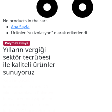
No products in the cart.
Ana Sayfa
Ürünler “su izolasyon” olarak etiketlendi
Polymex Kimya
Yılların vergiği
sektör tecrübesi
ile kaliteli ürünler
sunuyoruz
Yapı kimyasalları
konusunda sektörde 20.
yılını tamamlayan Polymex
Kimya üretimini yaptığı en
alt üründen en üst ürüne
kadar AR-GE prosüdürlerini