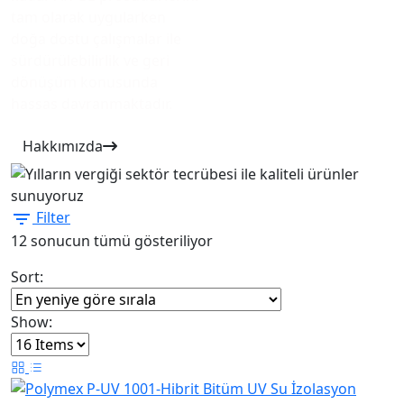
tam olarak uygularken
doğa dostu çalışmalar ile
sürdürülebilirlik ve geri
dönüşüm konusunda
hassas davranmaktadır.
Hakkımızda
Filter
En
12 sonucun tümü gösteriliyor
yeniye
Sort:
göre
sıralandı
Show: