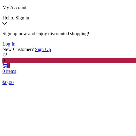
My Account
Hello, Sign in
Sign up now and enjoy discounted shopping!
Log In
New Customer?
Sign Up
0
0
0 items
₺
0,00