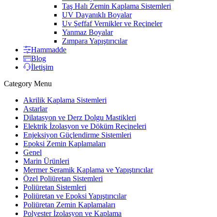
Taş Halı Zemin Kaplama Sistemleri
UV Dayanıklı Boyalar
Uv Şeffaf Vernikler ve Reçineler
Yanmaz Boyalar
Zımpara Yapıştırıcılar
Hammadde
Blog
İletişim
Category Menu
Akrilik Kaplama Sistemleri
Astarlar
Dilatasyon ve Derz Dolgu Mastikleri
Elektrik İzolasyon ve Döküm Reçineleri
Enjeksiyon Güçlendirme Sistemleri
Epoksi Zemin Kaplamaları
Genel
Marin Ürünleri
Mermer Seramik Kaplama ve Yapıştırıcılar
Özel Poliüretan Sistemleri
Poliüretan Sistemleri
Poliüretan ve Epoksi Yapıştırıcılar
Poliüretan Zemin Kaplamaları
Polyester İzolasyon ve Kaplama