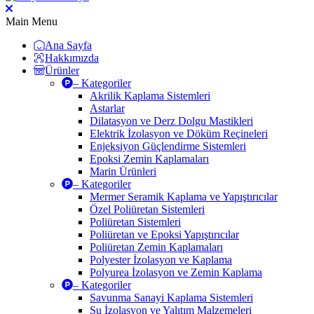
Main Menu
Ana Sayfa
Hakkımızda
Ürünler
– Kategoriler
Akrilik Kaplama Sistemleri
Astarlar
Dilatasyon ve Derz Dolgu Mastikleri
Elektrik İzolasyon ve Döküm Reçineleri
Enjeksiyon Güçlendirme Sistemleri
Epoksi Zemin Kaplamaları
Marin Ürünleri
– Kategoriler
Mermer Seramik Kaplama ve Yapıştırıcılar
Özel Poliüretan Sistemleri
Poliüretan Sistemleri
Poliüretan ve Epoksi Yapıştırıcılar
Poliüretan Zemin Kaplamaları
Polyester İzolasyon ve Kaplama
Polyurea İzolasyon ve Zemin Kaplama
– Kategoriler
Savunma Sanayi Kaplama Sistemleri
Su İzolasyon ve Yalıtım Malzemeleri