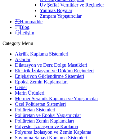
Uv Şeffaf Vernikler ve Reçineler
Yanmaz Boyalar
Zımpara Yapıştırıcılar
Hammadde
Blog
İletişim
Category Menu
Akrilik Kaplama Sistemleri
Astarlar
Dilatasyon ve Derz Dolgu Mastikleri
Elektrik İzolasyon ve Döküm Reçineleri
Enjeksiyon Güçlendirme Sistemleri
Epoksi Zemin Kaplamaları
Genel
Marin Ürünleri
Mermer Seramik Kaplama ve Yapıştırıcılar
Özel Poliüretan Sistemleri
Poliüretan Sistemleri
Poliüretan ve Epoksi Yapıştırıcılar
Poliüretan Zemin Kaplamaları
Polyester İzolasyon ve Kaplama
Polyurea İzolasyon ve Zemin Kaplama
Savunma Sanayi Kaplama Sistemleri