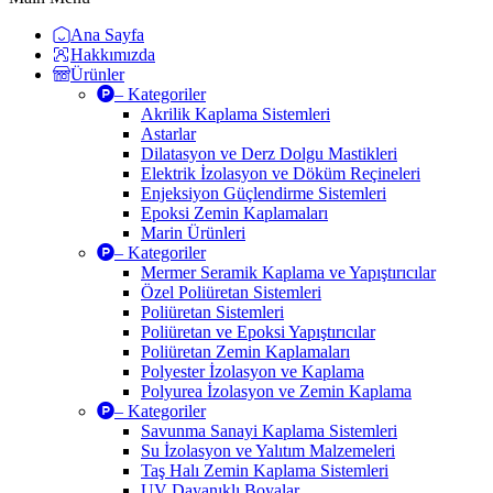
Ana Sayfa
Hakkımızda
Ürünler
– Kategoriler
Akrilik Kaplama Sistemleri
Astarlar
Dilatasyon ve Derz Dolgu Mastikleri
Elektrik İzolasyon ve Döküm Reçineleri
Enjeksiyon Güçlendirme Sistemleri
Epoksi Zemin Kaplamaları
Marin Ürünleri
– Kategoriler
Mermer Seramik Kaplama ve Yapıştırıcılar
Özel Poliüretan Sistemleri
Poliüretan Sistemleri
Poliüretan ve Epoksi Yapıştırıcılar
Poliüretan Zemin Kaplamaları
Polyester İzolasyon ve Kaplama
Polyurea İzolasyon ve Zemin Kaplama
– Kategoriler
Savunma Sanayi Kaplama Sistemleri
Su İzolasyon ve Yalıtım Malzemeleri
Taş Halı Zemin Kaplama Sistemleri
UV Dayanıklı Boyalar