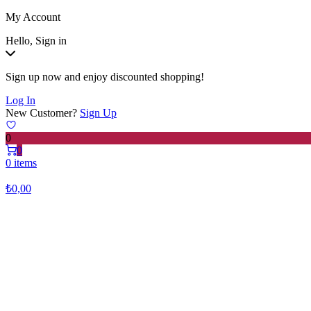
My Account
Hello, Sign in
Sign up now and enjoy discounted shopping!
Log In
New Customer?
Sign Up
0
0
0 items
₺
0,00