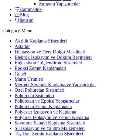
Zımpara Yapıştırıcılar
Hammadde
Blog
İletişim
Category Menu
Akrilik Kaplama Sistemleri
Astarlar
Dilatasyon ve Derz Dolgu Mastikleri
Elektrik İzolasyon ve Döküm Reçineleri
Enjeksiyon Güçlendirme Sistemleri
Epoksi Zemin Kaplamaları
Genel
Marin Ürünleri
Mermer Seramik Kaplama ve Yapıştırıcılar
Özel Poliüretan Sistemleri
Poliüretan Sistemleri
Poliüretan ve Epoksi Yapıştırıcılar
Poliüretan Zemin Kaplamaları
Polyester İzolasyon ve Kaplama
Polyurea İzolasyon ve Zemin Kaplama
Savunma Sanayi Kaplama Sistemleri
Su İzolasyon ve Yalıtım Malzemeleri
Taş Halı Zemin Kaplama Sistemleri