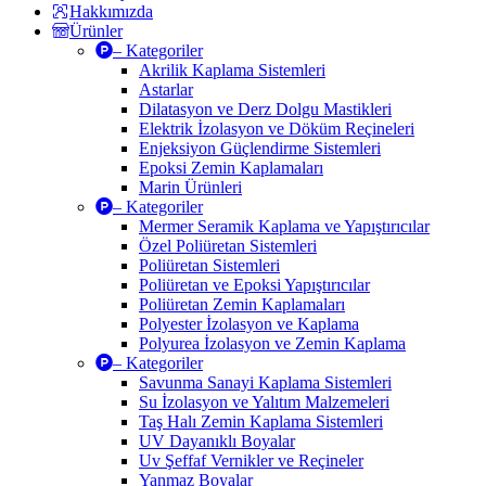
Hakkımızda
Ürünler
– Kategoriler
Akrilik Kaplama Sistemleri
Astarlar
Dilatasyon ve Derz Dolgu Mastikleri
Elektrik İzolasyon ve Döküm Reçineleri
Enjeksiyon Güçlendirme Sistemleri
Epoksi Zemin Kaplamaları
Marin Ürünleri
– Kategoriler
Mermer Seramik Kaplama ve Yapıştırıcılar
Özel Poliüretan Sistemleri
Poliüretan Sistemleri
Poliüretan ve Epoksi Yapıştırıcılar
Poliüretan Zemin Kaplamaları
Polyester İzolasyon ve Kaplama
Polyurea İzolasyon ve Zemin Kaplama
– Kategoriler
Savunma Sanayi Kaplama Sistemleri
Su İzolasyon ve Yalıtım Malzemeleri
Taş Halı Zemin Kaplama Sistemleri
UV Dayanıklı Boyalar
Uv Şeffaf Vernikler ve Reçineler
Yanmaz Boyalar