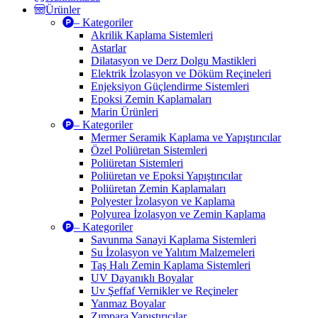
Ürünler
– Kategoriler
Akrilik Kaplama Sistemleri
Astarlar
Dilatasyon ve Derz Dolgu Mastikleri
Elektrik İzolasyon ve Döküm Reçineleri
Enjeksiyon Güçlendirme Sistemleri
Epoksi Zemin Kaplamaları
Marin Ürünleri
– Kategoriler
Mermer Seramik Kaplama ve Yapıştırıcılar
Özel Poliüretan Sistemleri
Poliüretan Sistemleri
Poliüretan ve Epoksi Yapıştırıcılar
Poliüretan Zemin Kaplamaları
Polyester İzolasyon ve Kaplama
Polyurea İzolasyon ve Zemin Kaplama
– Kategoriler
Savunma Sanayi Kaplama Sistemleri
Su İzolasyon ve Yalıtım Malzemeleri
Taş Halı Zemin Kaplama Sistemleri
UV Dayanıklı Boyalar
Uv Şeffaf Vernikler ve Reçineler
Yanmaz Boyalar
Zımpara Yapıştırıcılar