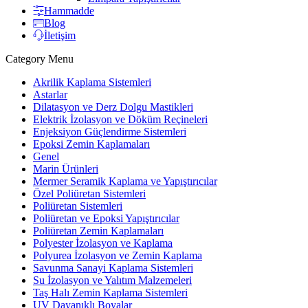
Hammadde
Blog
İletişim
Category Menu
Akrilik Kaplama Sistemleri
Astarlar
Dilatasyon ve Derz Dolgu Mastikleri
Elektrik İzolasyon ve Döküm Reçineleri
Enjeksiyon Güçlendirme Sistemleri
Epoksi Zemin Kaplamaları
Genel
Marin Ürünleri
Mermer Seramik Kaplama ve Yapıştırıcılar
Özel Poliüretan Sistemleri
Poliüretan Sistemleri
Poliüretan ve Epoksi Yapıştırıcılar
Poliüretan Zemin Kaplamaları
Polyester İzolasyon ve Kaplama
Polyurea İzolasyon ve Zemin Kaplama
Savunma Sanayi Kaplama Sistemleri
Su İzolasyon ve Yalıtım Malzemeleri
Taş Halı Zemin Kaplama Sistemleri
UV Dayanıklı Boyalar