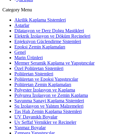
Category Menu
Akrilik Kaplama Sistemleri
Astarlar
Dilatasyon ve Derz Dolgu Mastikleri
Elektrik İzolasyon ve Döküm Reçineleri
Enjeksiyon Güçlendirme Sistemleri
Epoksi Zemin Kaplamaları
Genel
Marin Ürünleri
Mermer Seramik Kaplama ve Yapıştırıcılar
Özel Poliüretan Sistemleri
Poliüretan Sistemleri
Poliüretan ve Epoksi Yapıştırıcılar
Poliüretan Zemin Kaplamaları
Polyester İzolasyon ve Kaplama
Polyurea İzolasyon ve Zemin Kaplama
Savunma Sanayi Kaplama Sistemleri
Su İzolasyon ve Yalıtım Malzemeleri
Taş Halı Zemin Kaplama Sistemleri
UV Dayanıklı Boyalar
Uv Şeffaf Vernikler ve Reçineler
Yanmaz Boyalar
Zımpara Yapıştırıcılar