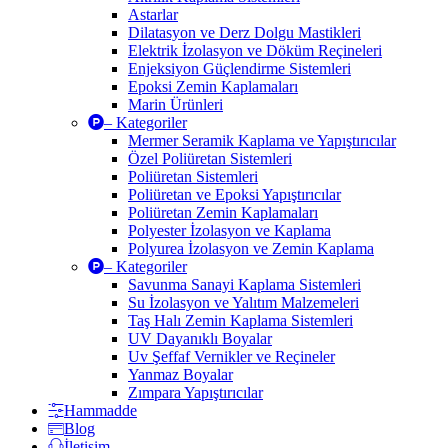
Astarlar
Dilatasyon ve Derz Dolgu Mastikleri
Elektrik İzolasyon ve Döküm Reçineleri
Enjeksiyon Güçlendirme Sistemleri
Epoksi Zemin Kaplamaları
Marin Ürünleri
– Kategoriler
Mermer Seramik Kaplama ve Yapıştırıcılar
Özel Poliüretan Sistemleri
Poliüretan Sistemleri
Poliüretan ve Epoksi Yapıştırıcılar
Poliüretan Zemin Kaplamaları
Polyester İzolasyon ve Kaplama
Polyurea İzolasyon ve Zemin Kaplama
– Kategoriler
Savunma Sanayi Kaplama Sistemleri
Su İzolasyon ve Yalıtım Malzemeleri
Taş Halı Zemin Kaplama Sistemleri
UV Dayanıklı Boyalar
Uv Şeffaf Vernikler ve Reçineler
Yanmaz Boyalar
Zımpara Yapıştırıcılar
Hammadde
Blog
İletişim