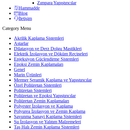
Zımpara Yapıştırıcılar
Hammadde
Blog
İletişim
Category Menu
Akrilik Kaplama Sistemleri
Astarlar
Dilatasyon ve Derz Dolgu Mastikleri
Elektrik İzolasyon ve Döküm Reçineleri
Enjeksiyon Güçlendirme Sistemleri
Epoksi Zemin Kaplamaları
Genel
Marin Ürünleri
Mermer Seramik Kaplama ve Yapıştırıcılar
Özel Poliüretan Sistemleri
Poliüretan Sistemleri
Poliüretan ve Epoksi Yapıştırıcılar
Poliüretan Zemin Kaplamaları
Polyester İzolasyon ve Kaplama
Polyurea İzolasyon ve Zemin Kaplama
Savunma Sanayi Kaplama Sistemleri
Su İzolasyon ve Yalıtım Malzemeleri
Taş Halı Zemin Kaplama Sistemleri