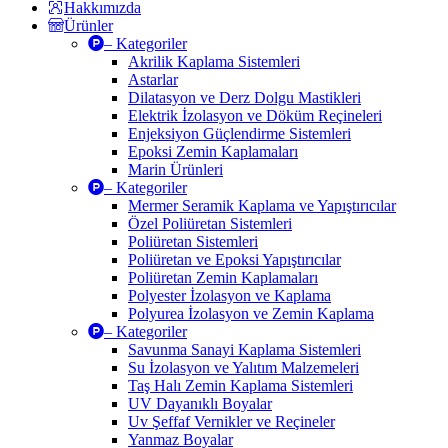
Hakkımızda
Ürünler
– Kategoriler
Akrilik Kaplama Sistemleri
Astarlar
Dilatasyon ve Derz Dolgu Mastikleri
Elektrik İzolasyon ve Döküm Reçineleri
Enjeksiyon Güçlendirme Sistemleri
Epoksi Zemin Kaplamaları
Marin Ürünleri
– Kategoriler
Mermer Seramik Kaplama ve Yapıştırıcılar
Özel Poliüretan Sistemleri
Poliüretan Sistemleri
Poliüretan ve Epoksi Yapıştırıcılar
Poliüretan Zemin Kaplamaları
Polyester İzolasyon ve Kaplama
Polyurea İzolasyon ve Zemin Kaplama
– Kategoriler
Savunma Sanayi Kaplama Sistemleri
Su İzolasyon ve Yalıtım Malzemeleri
Taş Halı Zemin Kaplama Sistemleri
UV Dayanıklı Boyalar
Uv Şeffaf Vernikler ve Reçineler
Yanmaz Boyalar