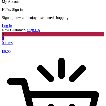
My Account
Hello, Sign in
Sign up now and enjoy discounted shopping!
Log In
New Customer?
Sign Up
0
0
0 items
₺
0,00