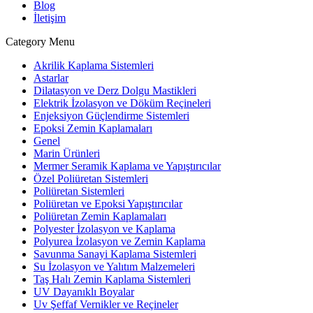
Blog
İletişim
Category Menu
Akrilik Kaplama Sistemleri
Astarlar
Dilatasyon ve Derz Dolgu Mastikleri
Elektrik İzolasyon ve Döküm Reçineleri
Enjeksiyon Güçlendirme Sistemleri
Epoksi Zemin Kaplamaları
Genel
Marin Ürünleri
Mermer Seramik Kaplama ve Yapıştırıcılar
Özel Poliüretan Sistemleri
Poliüretan Sistemleri
Poliüretan ve Epoksi Yapıştırıcılar
Poliüretan Zemin Kaplamaları
Polyester İzolasyon ve Kaplama
Polyurea İzolasyon ve Zemin Kaplama
Savunma Sanayi Kaplama Sistemleri
Su İzolasyon ve Yalıtım Malzemeleri
Taş Halı Zemin Kaplama Sistemleri
UV Dayanıklı Boyalar
Uv Şeffaf Vernikler ve Reçineler