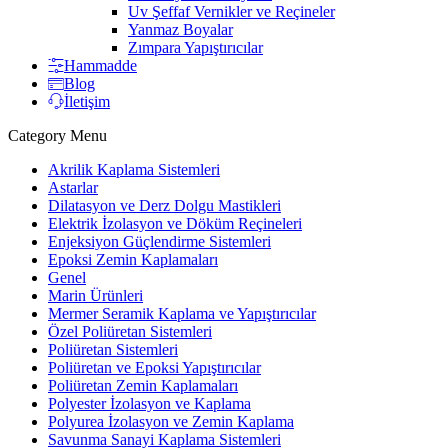
Uv Şeffaf Vernikler ve Reçineler
Yanmaz Boyalar
Zımpara Yapıştırıcılar
Hammadde
Blog
İletişim
Category Menu
Akrilik Kaplama Sistemleri
Astarlar
Dilatasyon ve Derz Dolgu Mastikleri
Elektrik İzolasyon ve Döküm Reçineleri
Enjeksiyon Güçlendirme Sistemleri
Epoksi Zemin Kaplamaları
Genel
Marin Ürünleri
Mermer Seramik Kaplama ve Yapıştırıcılar
Özel Poliüretan Sistemleri
Poliüretan Sistemleri
Poliüretan ve Epoksi Yapıştırıcılar
Poliüretan Zemin Kaplamaları
Polyester İzolasyon ve Kaplama
Polyurea İzolasyon ve Zemin Kaplama
Savunma Sanayi Kaplama Sistemleri