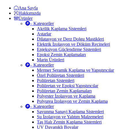
Ana Sayfa
Hakkımızda
Ürünler
– Kategoriler
Akrilik Kaplama Sistemleri
Astarlar
Dilatasyon ve Derz Dolgu Mastikleri
Elektrik İzolasyon ve Döküm Reçineleri
Enjeksiyon Güçlendirme Sistemleri
Epoksi Zemin Kaplamaları
Marin Ürünleri
– Kategoriler
Mermer Seramik Kaplama ve Yapıştırıcılar
Özel Poliüretan Sistemleri
Poliüretan Sistemleri
Poliüretan ve Epoksi Yapıştırıcılar
Poliüretan Zemin Kaplamaları
Polyester İzolasyon ve Kaplama
Polyurea İzolasyon ve Zemin Kaplama
– Kategoriler
Savunma Sanayi Kaplama Sistemleri
Su İzolasyon ve Yalıtım Malzemeleri
Taş Halı Zemin Kaplama Sistemleri
UV Dayanıklı Boyalar