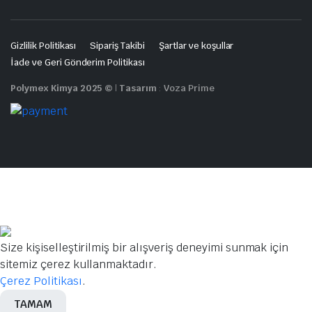
Gizlilik Politikası
Sipariş Takibi
Şartlar ve koşullar
İade ve Geri Gönderim Politikası
Polymex Kimya 2025 ©
|
Tasarım
:
Voza Prime
Size kişiselleştirilmiş bir alışveriş deneyimi sunmak için
sitemiz çerez kullanmaktadır.
Çerez Politikası
.
TAMAM