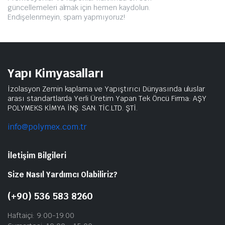
güncellemeleri almak için hemen kaydolun.
Endişelenmeyin, spam yapmıyoruz!
Yapı Kimyasalları
İzolasyon Zemin kaplama ve Yapıştırıcı Dünyasında uluslar
arası standartlarda Yerli Üretim Yapan Tek Öncü Firma: AŞY
POLYMEKS KİMYA İNŞ. SAN. TİC.LTD. ŞTİ.
info@polymex.com.tr
İletişim Bilgileri
Size Nasıl Yardımcı Olabiliriz?
(+90) 536 583 8260
Haftaiçi: 9:00-19:00