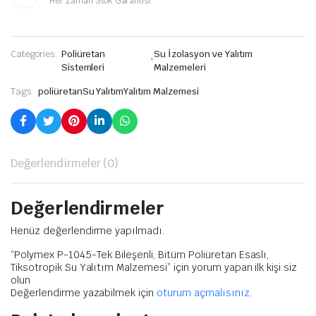
Her Zaman Stok Garantisi
Categories:
Poliüretan
,
Su İzolasyon ve Yalıtım
Sistemleri
Malzemeleri
Tags:
poliüretan
Su Yalıtım
Yalıtım Malzemesi
Değerlendirmeler (0)
Değerlendirmeler
Henüz değerlendirme yapılmadı.
“Polymex P-1045-Tek Bileşenli, Bitüm Poliüretan Esaslı,
Tiksotropik Su Yalıtım Malzemesi” için yorum yapan ilk kişi siz
olun
Değerlendirme yazabilmek için
oturum açmalısınız
.