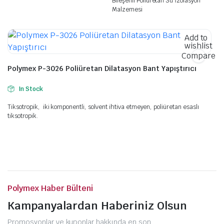
Bileşenli Poliüretan Su İzolasyon
Malzemesi
Add to
wishlist
Compare
Polymex P-3026 Poliüretan Dilatasyon Bant Yapıştırıcı
In Stock
Tiksotropik, iki komponentli, solvent ihtiva etmeyen, poliüretan esaslı
tiksotropik.
Polymex Haber Bülteni
Kampanyalardan Haberiniz Olsun
Promosyonlar ve kuponlar hakkında en son