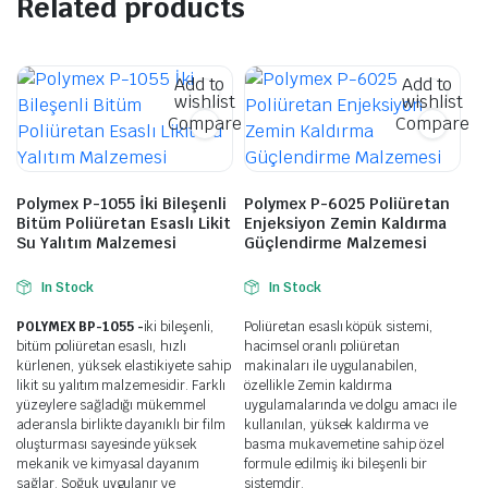
Related products
Add to
Add to
wishlist
wishlist
Compare
Compare
Polymex P-1055 İki Bileşenli
Polymex P-6025 Poliüretan
Bitüm Poliüretan Esaslı Likit
Enjeksiyon Zemin Kaldırma
Su Yalıtım Malzemesi
Güçlendirme Malzemesi
In Stock
In Stock
POLYMEX BP-1055 -
iki bileşenli,
Poliüretan esaslı köpük sistemi,
bitüm poliüretan esaslı, hızlı
hacimsel oranlı poliüretan
kürlenen, yüksek elastikiyete sahip
makinaları ile uygulanabilen,
likit su yalıtım malzemesidir. Farklı
özellikle Zemin kaldırma
yüzeylere sağladığı mükemmel
uygulamalarında ve dolgu amacı ile
aderansla birlikte dayanıklı bir film
kullanılan, yüksek kaldırma ve
oluşturması sayesinde yüksek
basma mukavemetine sahip özel
mekanik ve kimyasal dayanım
formule edilmiş iki bileşenli bir
sağlar. Soğuk uygulanır ve
sistemdir.