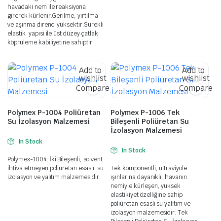
havadaki nem ile reaksiyona
girerek kürlenir.Gerilme, yırtılma
ve aşınma direnci yüksektir.Sürekli
elastik yapısı ile üst düzey çatlak
köprüleme kabiliyetine sahiptir.
Add to
Add to
wishlist
wishlist
Compare
Compare
Polymex P-1004 Poliüretan
Polymex P-1006 Tek
Su İzolasyon Malzemesi
Bileşenli Poliüretan Su
İzolasyon Malzemesi
In Stock
In Stock
Polymex-1004; İki Bileşenli, solvent
ihtiva etmeyen poliüretan esaslı su
Tek komponentli, ultraviyole
izolasyon ve yalıtım malzemesidir.
ışınlarına dayanıklı, havanın
nemiyle kürleşen, yüksek
elastikiyet özelliğine sahip
poliüretan esaslı su yalıtım ve
izolasyon malzemesidir. Tek