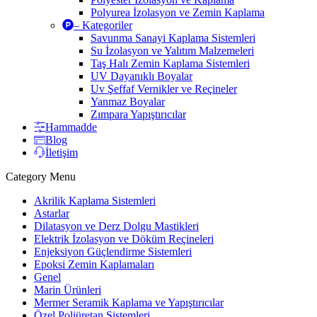
Polyurea İzolasyon ve Zemin Kaplama
– Kategoriler
Savunma Sanayi Kaplama Sistemleri
Su İzolasyon ve Yalıtım Malzemeleri
Taş Halı Zemin Kaplama Sistemleri
UV Dayanıklı Boyalar
Uv Şeffaf Vernikler ve Reçineler
Yanmaz Boyalar
Zımpara Yapıştırıcılar
Hammadde
Blog
İletişim
Category Menu
Akrilik Kaplama Sistemleri
Astarlar
Dilatasyon ve Derz Dolgu Mastikleri
Elektrik İzolasyon ve Döküm Reçineleri
Enjeksiyon Güçlendirme Sistemleri
Epoksi Zemin Kaplamaları
Genel
Marin Ürünleri
Mermer Seramik Kaplama ve Yapıştırıcılar
Özel Poliüretan Sistemleri