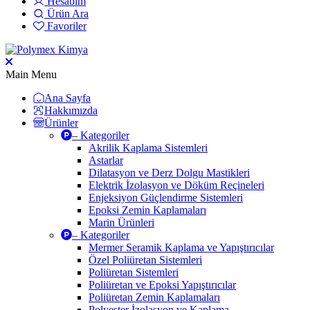
Hesabım
Ürün Ara
Favoriler
Main Menu
Ana Sayfa
Hakkımızda
Ürünler
– Kategoriler
Akrilik Kaplama Sistemleri
Astarlar
Dilatasyon ve Derz Dolgu Mastikleri
Elektrik İzolasyon ve Döküm Reçineleri
Enjeksiyon Güçlendirme Sistemleri
Epoksi Zemin Kaplamaları
Marin Ürünleri
– Kategoriler
Mermer Seramik Kaplama ve Yapıştırıcılar
Özel Poliüretan Sistemleri
Poliüretan Sistemleri
Poliüretan ve Epoksi Yapıştırıcılar
Poliüretan Zemin Kaplamaları
Polyester İzolasyon ve Kaplama