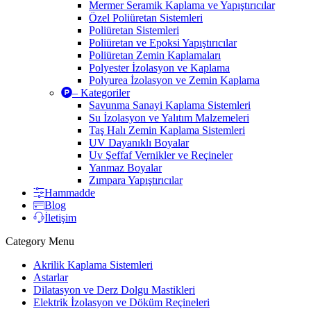
Mermer Seramik Kaplama ve Yapıştırıcılar
Özel Poliüretan Sistemleri
Poliüretan Sistemleri
Poliüretan ve Epoksi Yapıştırıcılar
Poliüretan Zemin Kaplamaları
Polyester İzolasyon ve Kaplama
Polyurea İzolasyon ve Zemin Kaplama
– Kategoriler
Savunma Sanayi Kaplama Sistemleri
Su İzolasyon ve Yalıtım Malzemeleri
Taş Halı Zemin Kaplama Sistemleri
UV Dayanıklı Boyalar
Uv Şeffaf Vernikler ve Reçineler
Yanmaz Boyalar
Zımpara Yapıştırıcılar
Hammadde
Blog
İletişim
Category Menu
Akrilik Kaplama Sistemleri
Astarlar
Dilatasyon ve Derz Dolgu Mastikleri
Elektrik İzolasyon ve Döküm Reçineleri