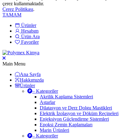
çerez kullanmaktadır.
Çerez Politikası
.
TAMAM
Ürünler
Hesabım
Ürün Ara
Favoriler
Main Menu
Ana Sayfa
Hakkımızda
Ürünler
– Kategoriler
Akrilik Kaplama Sistemleri
Astarlar
Dilatasyon ve Derz Dolgu Mastikleri
Elektrik İzolasyon ve Döküm Reçineleri
Enjeksiyon Güçlendirme Sistemleri
Epoksi Zemin Kaplamaları
Marin Ürünleri
– Kategoriler