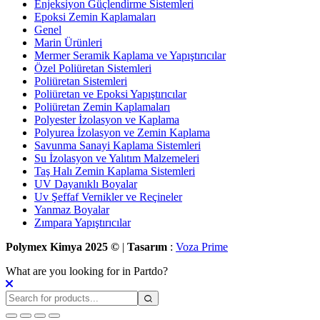
Enjeksiyon Güçlendirme Sistemleri
Epoksi Zemin Kaplamaları
Genel
Marin Ürünleri
Mermer Seramik Kaplama ve Yapıştırıcılar
Özel Poliüretan Sistemleri
Poliüretan Sistemleri
Poliüretan ve Epoksi Yapıştırıcılar
Poliüretan Zemin Kaplamaları
Polyester İzolasyon ve Kaplama
Polyurea İzolasyon ve Zemin Kaplama
Savunma Sanayi Kaplama Sistemleri
Su İzolasyon ve Yalıtım Malzemeleri
Taş Halı Zemin Kaplama Sistemleri
UV Dayanıklı Boyalar
Uv Şeffaf Vernikler ve Reçineler
Yanmaz Boyalar
Zımpara Yapıştırıcılar
Polymex Kimya 2025 ©
|
Tasarım
:
Voza Prime
What are you looking for in Partdo?