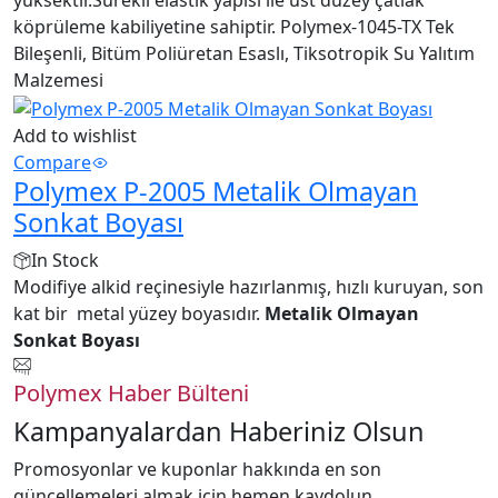
yüksektir.Sürekli elastik yapısı ile üst düzey çatlak
köprüleme kabiliyetine sahiptir. Polymex-1045-TX Tek
Bileşenli, Bitüm Poliüretan Esaslı, Tiksotropik Su Yalıtım
Malzemesi
Add to wishlist
Compare
Polymex P-2005 Metalik Olmayan
Sonkat Boyası
In Stock
Modifiye alkid reçinesiyle hazırlanmış, hızlı kuruyan, son
kat bir metal yüzey boyasıdır.
Metalik Olmayan
Sonkat Boyası
Polymex Haber Bülteni
Kampanyalardan Haberiniz Olsun
Promosyonlar ve kuponlar hakkında en son
güncellemeleri almak için hemen kaydolun.