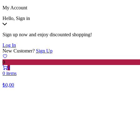
My Account
Hello, Sign in
Sign up now and enjoy discounted shopping!
Log In
New Customer?
Sign Up
0
0
0 items
₺
0,00