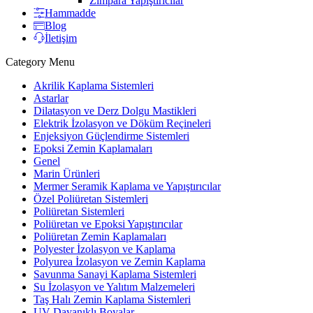
Zımpara Yapıştırıcılar
Hammadde
Blog
İletişim
Category Menu
Akrilik Kaplama Sistemleri
Astarlar
Dilatasyon ve Derz Dolgu Mastikleri
Elektrik İzolasyon ve Döküm Reçineleri
Enjeksiyon Güçlendirme Sistemleri
Epoksi Zemin Kaplamaları
Genel
Marin Ürünleri
Mermer Seramik Kaplama ve Yapıştırıcılar
Özel Poliüretan Sistemleri
Poliüretan Sistemleri
Poliüretan ve Epoksi Yapıştırıcılar
Poliüretan Zemin Kaplamaları
Polyester İzolasyon ve Kaplama
Polyurea İzolasyon ve Zemin Kaplama
Savunma Sanayi Kaplama Sistemleri
Su İzolasyon ve Yalıtım Malzemeleri
Taş Halı Zemin Kaplama Sistemleri
UV Dayanıklı Boyalar